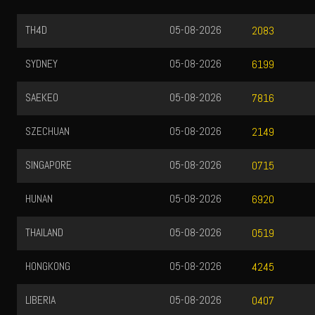
TH4D
05-08-2026
2083
SYDNEY
05-08-2026
6199
SAEKEO
05-08-2026
7816
SZECHUAN
05-08-2026
2149
SINGAPORE
05-08-2026
0715
HUNAN
05-08-2026
6920
THAILAND
05-08-2026
0519
HONGKONG
05-08-2026
4245
LIBERIA
05-08-2026
0407