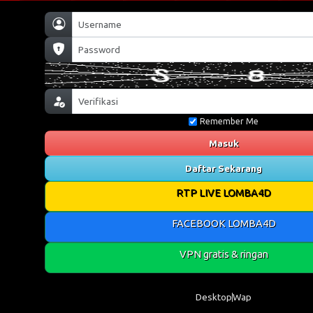
Remember Me
Masuk
Daftar Sekarang
RTP LIVE LOMBA4D
FACEBOOK LOMBA4D
VPN gratis & ringan
Desktop
Wap