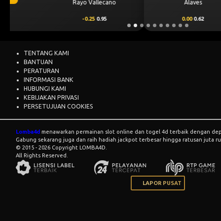
Alaves
0.00
0.62
TENTANG KAMI
BANTUAN
PERATURAN
INFORMASI BANK
HUBUNGI KAMI
KEBIJAKAN PRIVASI
PERSETUJUAN COOKIES
Lomba4d
menawarkan permainan slot online dan togel 4d terbaik dengan dep
Gabung sekarang juga dan raih hadiah jackpot terbesar hingga ratusan juta 
© 2015 - 2026 Copyright LOMBA4D.
All Rights Reserved.
LAPOR PUSAT