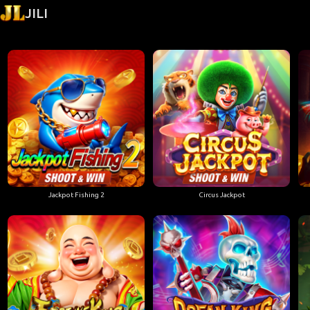
JILI
Jackpot Fishing 2
Circus Jackpot