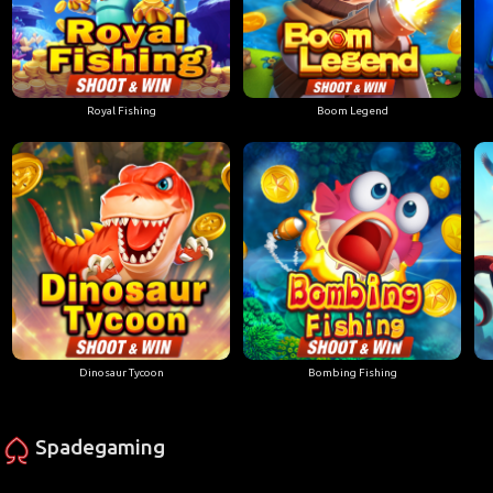
Royal Fishing
Boom Legend
Dinosaur Tycoon
Bombing Fishing
Spadegaming