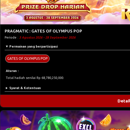
PRAGMATIC : GATES OF OLYMPUS POP
Periode :
3 Agustus 2026 - 28 September 2026
Permainan yang berpartisipasi
GATES OF OLYMPUS POP
Aturan :
Total hadiah senilai Rp 68,780,250,000.
Syarat & Ketentuan
Detai