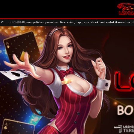
D, menyediakan permainan live casino, togel, sportsbook dan tembak ikan online minimal deposit 2