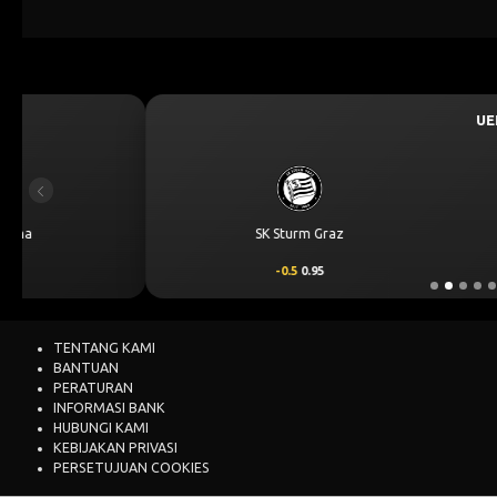
UEFA CHAMPIONS 
August 12, 20
0 
Previous
BET
SK Sturm Graz
-0.5
0.95
TENTANG KAMI
BANTUAN
PERATURAN
INFORMASI BANK
HUBUNGI KAMI
KEBIJAKAN PRIVASI
PERSETUJUAN COOKIES