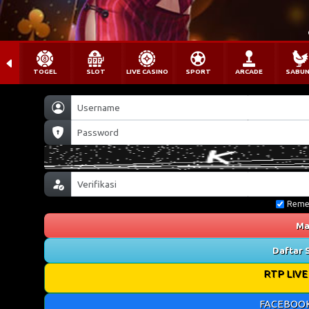
TOGEL
SLOT
LIVE CASINO
SPORT
ARCADE
SABU
Reme
Ma
Daftar 
RTP LIV
FACEBOO