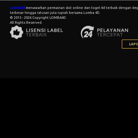
Lomba4d
menawarkan permainan slot online dan togel 4d terbaik dengan depo
terbesar hingga ratusan juta rupiah bersama Lomba 4D.
© 2015 - 2026 Copyright LOMBA4D.
All Rights Reserved.
LAPO